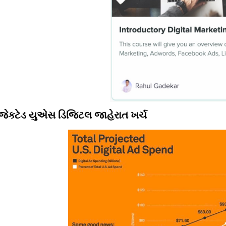
ોજેક્ટેડ યુએસ ડિજિટલ જાહેરાત ખર્ચ