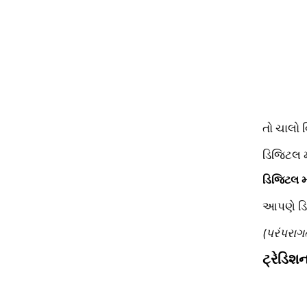
તો ચાલો 
ડિજિટલ મા
ડિજિટલ મા
આપણે ડિજિ
(પરંપરાગત
ટ્રેડિશ