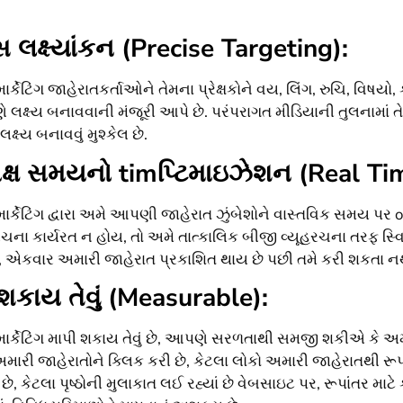
સ લક્ષ્યાંકન (Precise Targeting):
ર્કેટિંગ જાહેરાતકર્તાઓને તેમના પ્રેક્ષકોને વય, લિંગ, રુચિ, વિષયો
ે લક્ષ્ય બનાવવાની મંજૂરી આપે છે. પરંપરાગત મીડિયાની તુલનામાં 
ે લક્ષ્ય બનાવવું મુશ્કેલ છે.
્યક્ષ સમયનો timપ્ટિમાઇઝેશન (Real Ti
ાર્કેટિંગ દ્વારા અમે આપણી જાહેરાત ઝુંબેશોને વાસ્તવિક સમય પ
રચના કાર્યરત ન હોય, તો અમે તાત્કાલિક બીજી વ્યૂહરચના તરફ સ્વ
ં, એકવાર અમારી જાહેરાત પ્રકાશિત થાય છે પછી તમે કરી શકતા નથી.
શકાય તેવું (Measurable):
ાર્કેટિંગ માપી શકાય તેવું છે, આપણે સરળતાથી સમજી શકીએ કે અમા
ારી જાહેરાતોને ક્લિક કરી છે, કેટલા લોકો અમારી જાહેરાતથી ર
 છે, કેટલા પૃષ્ઠોની મુલાકાત લઈ રહ્યાં છે વેબસાઇટ પર, રૂપાંતર મ