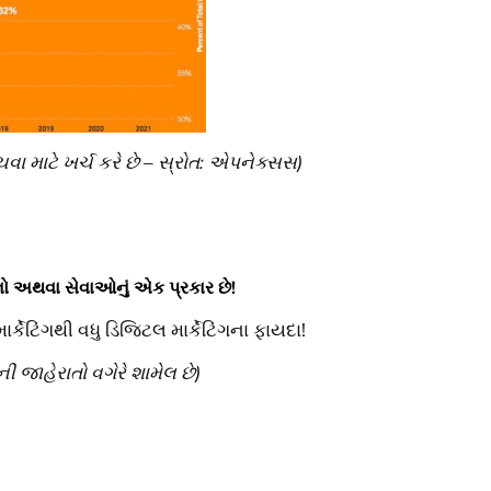
ા માટે ખર્ચ કરે છે – સ્રોત: એપનેક્સસ)
ાદનો અથવા સેવાઓનું એક પ્રકાર છે!
્કેટિંગથી વધુ ડિજિટલ માર્કેટિંગના ફાયદા!
ી જાહેરાતો વગેરે શામેલ છે)