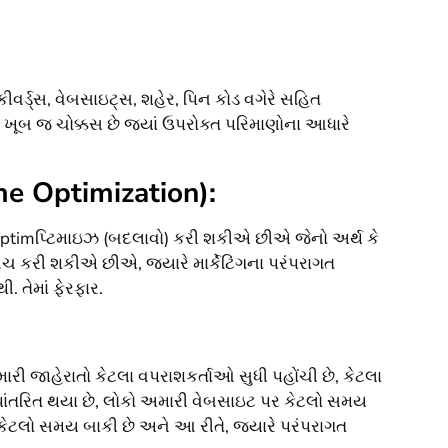
, કીવર્ડ્સ, વેબસાઇટ્સ, શહેર, પિન કોડ વગેરે સહિત
તે ખૂબ જ ચોક્કસ છે જ્યાં ઉપરોક્ત પરિમાણોના આધારે
me Optimization):
ર optimપ્ટિમાઇઝ (બદલાવો) કરી શકીએ છીએ જેનો અર્થ કે
િચ કરી શકીએ છીએ, જ્યારે માર્કેટિંગના પરંપરાગત
 તેમાં ફેરફાર.
રી જાહેરાતો કેટલા વપરાશકર્તાઓ સુધી પહોંચી છે, કેટલા
ૂપાંતરિત થયા છે, લોકો અમારી વેબસાઇટ પર કેટલો સમય
ાટે કેટલો સમય બાકી છે અને આ રીતે, જ્યારે પરંપરાગત