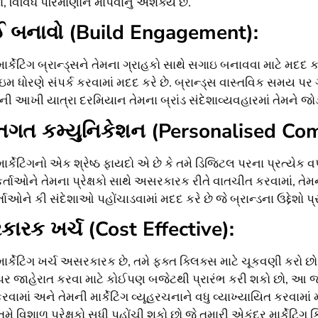
ાં, વિવિધ પરિમાણોને માપવાનું અશક્ય છે.
 બનાવો (Build Engagement):
ર્કેટિંગ બ્રાન્ડ્સને તેમના ગ્રાહકો સાથે સગાઇ બનાવવા માટે મદદ ક
મ ધોરણે સંપર્ક કરવામાં મદદ કરે છે. બ્રાન્ડ્સ વાસ્તવિક સમય પર 
ી આખી યાત્રા દરમિયાન તેમના બ્રાંડ સંદેશાવ્યવહારમાં તેમને જોડ
્તિગત કમ્યુનિકેશન (Personalised Co
ાર્કેટિંગનો એક શ્રેષ્ઠ ફાયદો એ છે કે તમે ડિજિટલ પરના પ્રત્યેક 
ર્તાઓને તેમના પ્રેક્ષકો સાથે અસરકારક રીતે વાતચીત કરવામાં, 
ાઓને કી સંદેશાઓ પહોંચાડવામાં મદદ કરે છે જે બ્રાન્ડના ઉદ્દેશો પ્ર
ારક ખર્ચ (Cost Effective):
ાર્કેટિંગ ખર્ચ અસરકારક છે, તમે ફક્ત ક્લિક્સ માટે ચૂકવણી કરો
ર જાહેરાત કરવા માટે કોઈપણ બજેટથી પ્રારંભ કરી શકો છો, આ જાહે
કરવામાં અને તેમની માર્કેટિંગ વ્યૂહરચનાને વધુ વ્યાખ્યાયિત કરવામ
તમે વિશાળ પ્રેક્ષકો સુધી પહોંચી શકો છો જે તમારી એકંદર માર્કેટિંગ 