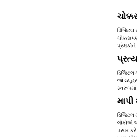
ચોક્ક
ડિજિટલ મા
ચોક્કસપણ
પ્રેક્ષકોન
પ્રત
ડિજિટલ મ
જો વ્યૂહ
સ્વરૂપમા
માપી 
ડિજિટલ મ
લોકોએ અમ
પસાર કરે