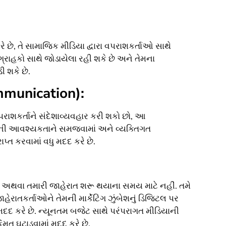
રે છે, તે સામાજિક મીડિયા દ્વારા વપરાશકર્તાઓ સાથે
ગ્રાહકો સાથે જોડાયેલા રહી શકે છે અને તેમના
ી શકે છે.
mmunication):
વપરાશકર્તાને સંદેશાવ્યવહાર કરી શકો છો, આ
તેમની આવશ્યકતાને સમજવામાં અને વ્યક્તિગત
ાપ્ત કરવામાં વધુ મદદ કરે છે.
 છો અથવા તમારી જાહેરાત શરૂ થયાના સમય માટે નહીં. તમે
રાતકર્તાઓને તેમની માર્કેટિંગ ઝુંબેશનું ડિજિટલ પર
ાં મદદ કરે છે. ન્યૂનતમ બજેટ સાથે પરંપરાગત મીડિયાની
કિંમત ઘટાડવામાં મદદ કરે છે.