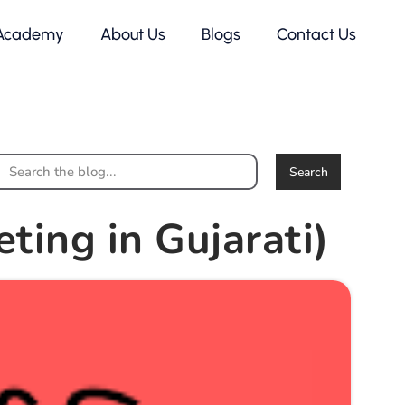
Academy
About Us
Blogs
Contact Us
Search
keting in Gujarati)