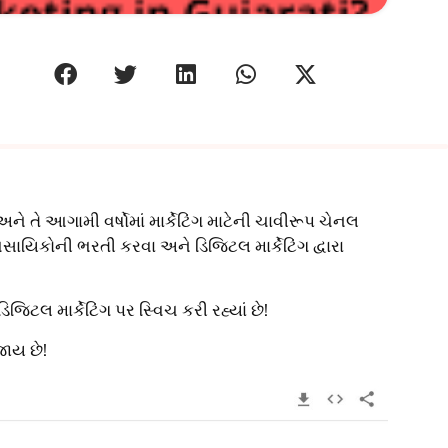
ે અને તે આગામી વર્ષોમાં માર્કેટિંગ માટેની ચાવીરૂપ ચેનલ
વસાયિકોની ભરતી કરવા અને ડિજિટલ માર્કેટિંગ દ્વારા
ટલ માર્કેટિંગ પર સ્વિચ કરી રહ્યાં છે!
જાય છે!