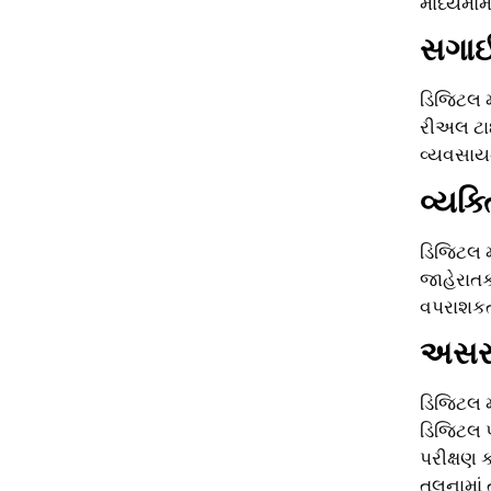
માધ્યમોમ
સગાઈ
ડિજિટલ મા
રીઅલ ટાઇ
વ્યવસાયન
વ્યક
ડિજિટલ મ
જાહેરાતક
વપરાશકર્ત
અસરક
ડિજિટલ મ
ડિજિટલ પ
પરીક્ષણ 
તુલનામાં 