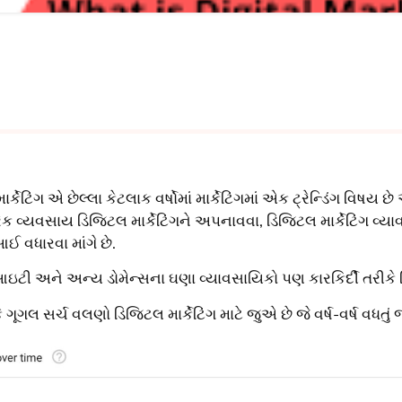
ર્કેટિંગ એ છેલ્લા કેટલાક વર્ષોમાં માર્કેટિંગમાં એક ટ્રેન્ડિંગ વિષય છ
ેક વ્યવસાય ડિજિટલ માર્કેટિંગને અપનાવવા, ડિજિટલ માર્કેટિંગ વ્યા
ધારવા માંગે છે.
ઇટી અને અન્ય ડોમેન્સના ઘણા વ્યાવસાયિકો પણ કારકિર્દી તરીકે ડિજિ
ે ગૂગલ સર્ચ વલણો ડિજિટલ માર્કેટિંગ માટે જુએ છે જે વર્ષ-વર્ષ વધતું 