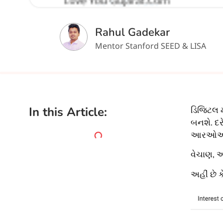
Rahul Gadekar
Mentor Stanford SEED & LISA
In this Article:
ડિજિટલ મા
બનશે. દર
આરઓઆઈ વ
વેચાણ, આ
અહીં છે ક