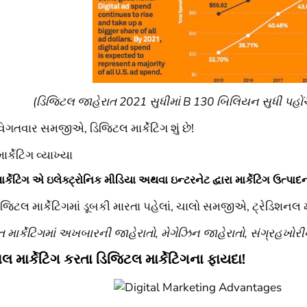
(ડિજિટલ જાહેરાત 2021 સુધીમાં B 130 બિલિયન સુધી પહોંચવ
વિગતવાર સમજીએ, ડિજિટલ માર્કેટિંગ શું છે!
ર્કેટિંગ વ્યાખ્યા
ર્કેટિંગ એ ઇલેક્ટ્રોનિક મીડિયા અથવા ઇન્ટરનેટ દ્વારા માર્કેટિંગ ઉત્પ
ટલ માર્કેટિંગમાં ડૂબકી મારતા પહેલાં, ચાલો સમજીએ, ટ્રેડિશનલ માર
 માર્કેટિંગમાં અખબારની જાહેરાતો, મેગેઝિન જાહેરાતો, સંગ્રહખોરીન
નલ માર્કેટિંગ કરતા ડિજિટલ માર્કેટિંગના ફાયદા!